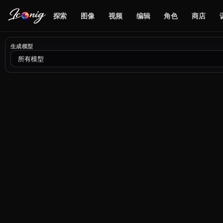
探索
图像
视频
编辑
角色
商店
生成模型