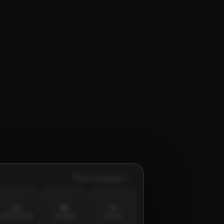
Ltx 2 Distilled
LAST FRAME
AUDIO
VIDEO