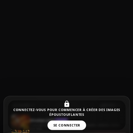
Favoris
FLUX.2
CONNECTEZ-VOUS POUR COMMENCER À CRÉER DES IMAGES
ÉPOUSTOUFLANTES
Window Light
IMAGE
Cinematic autumn park walk — vibrant leaves, romantic movie
SE CONNECTER
still feel.